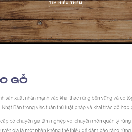
TÌM HIỂU THÊM
C GỖ
h sản xuất nhấn mạnh vào khai thác rừng bền vững và có lớp
à Nhật Bản trong việc tuân thủ luật pháp và khai thác gỗ hợp 
cấp có chuyên gia lâm nghiệp với chuyên môn quản lý rừng 
uyên gia là một phần không thể thiếu để đảm bảo rằng rừng