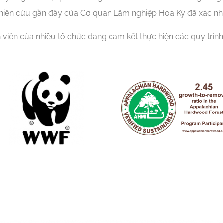
nghiên cứu gần đây của Cơ quan Lâm nghiệp Hoa Kỳ đã xác nh
h viên của nhiều tổ chức đang cam kết thực hiện các quy trìn