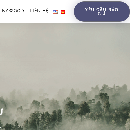
YÊU CẦU BÁO
 VINAWOOD
LIÊN HỆ
GIÁ