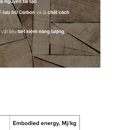
ài nguyên tái tạo
.
gỗ
lưu trữ Carbon
và là
chất cách
 vật liệu
tiết kiệm năng lượng
.