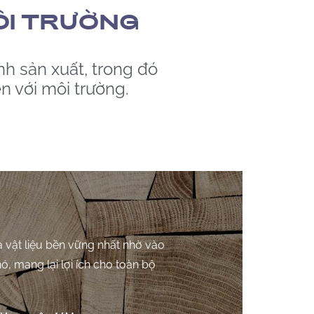
ÔI TRƯỜNG
h sản xuất, trong đó
n với môi trường.
là vật liệu bền vững nhất nhờ vào
ó, mang lại lợi ích cho toàn bộ