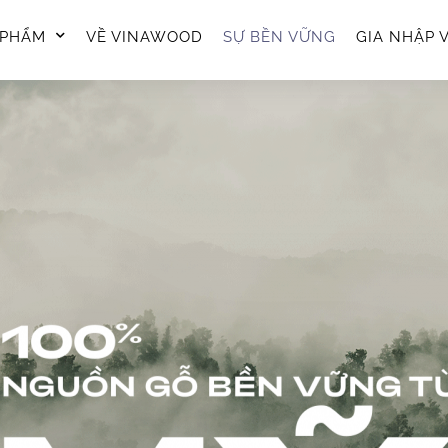
 PHẨM
VỀ VINAWOOD
SỰ BỀN VỮNG
GIA NHẬP