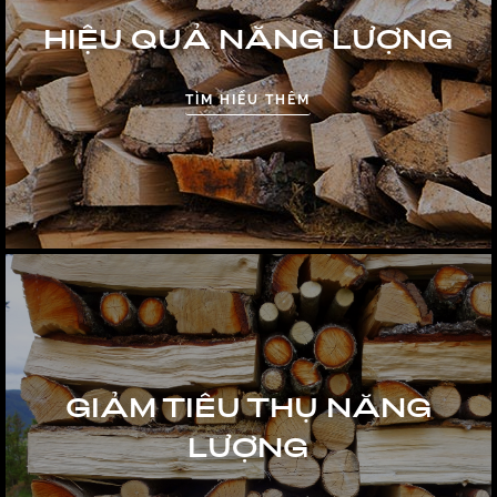
HIỆU QUẢ NĂNG LƯỢNG
TÌM HIỂU THÊM
GIẢM TIÊU THỤ NĂNG
LƯỢNG