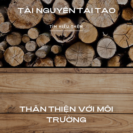
TÀI NGUYÊN TÁI TẠO
TÌM HIỂU THÊM
THÂN THIỆN VỚI MÔI
TRƯỜNG