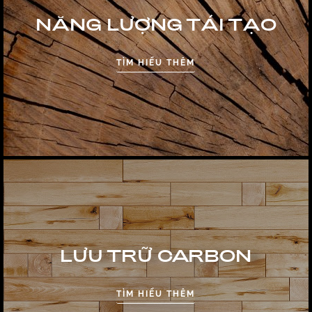
NĂNG LƯỢNG TÁI TẠO
TÌM HIỂU THÊM
LƯU TRỮ CARBON
TÌM HIỂU THÊM